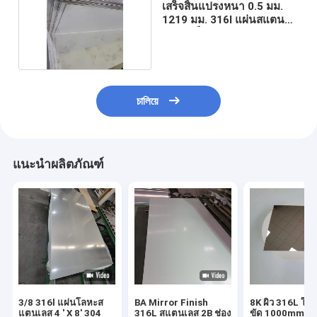
เสร็จสิ้นแปรงหนา 0.5 มม.
1219 มม. 316l แผ่นสแตน
เลสรีดเย็น
চালিয়ে
แนะนำผลิตภัณฑ์
3/8 316l แผ่นโลหะส
BA Mirror Finish
8K ผิว 316L ใบเห
แตนเลส 4 ' X 8' 304
316L สแตนเลส 2B ช่อง
ขัด 1000mm-