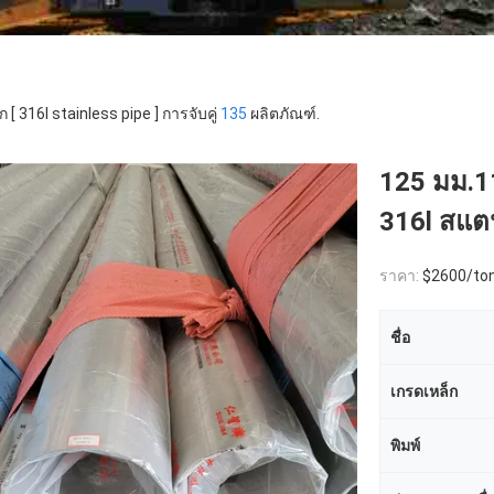
 [ 316l stainless pipe ] การจับคู่
135
ผลิตภัณฑ์.
125 มม.1
316l สแต
ราคา:
$2600/to
ชื่อ
เกรดเหล็ก
พิมพ์