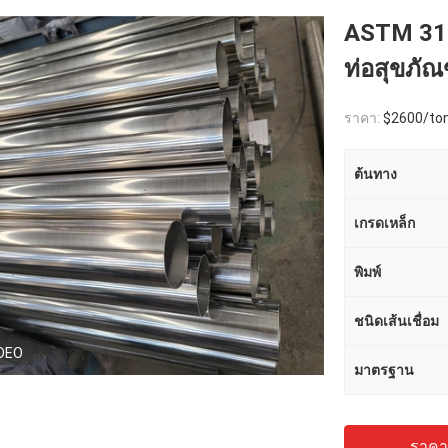
ASTM 316
ท่อสุขภั
ราคา:
$2600/to
ต้นทาง
เกรดเหล็ก
พิมพ์
ชนิดเส้นเชื่อม
DEO
มาตรฐาน
ราคาถ