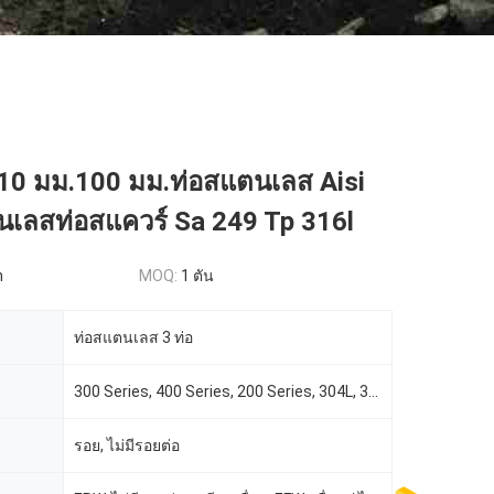
10 มม.100 มม.ท่อสแตนเลส Aisi
นเลสท่อสแควร์ Sa 249 Tp 316l
n
MOQ:
1 ตัน
ท่อสแตนเลส 3 ท่อ
300 Series, 400 Series, 200 Series, 304L, 316L เป็นต้น
รอย, ไม่มีรอยต่อ