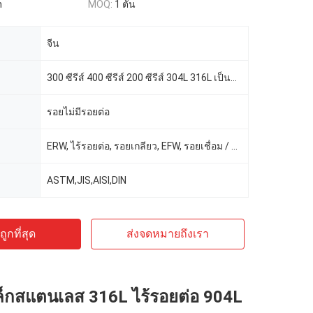
n
MOQ:
1 ตัน
จีน
300 ซีรีส์ 400 ซีรีส์ 200 ซีรีส์ 304L 316L เป็นต้น
รอยไม่มีรอยต่อ
ERW, ไร้รอยต่อ, รอยเกลียว, EFW, รอยเชื่อม / ไร้รอยต่อ
ASTM,JIS,AISI,DIN
ูกที่สุด
ส่งจดหมายถึงเรา
ล็กสแตนเลส 316L ไร้รอยต่อ 904L