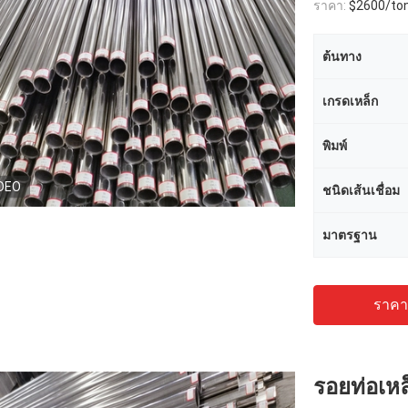
ราคา:
$2600/to
ต้นทาง
เกรดเหล็ก
พิมพ์
DEO
ชนิดเส้นเชื่อม
มาตรฐาน
ราคาถ
รอยท่อเห