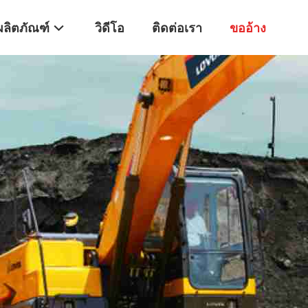
ผลิตภัณฑ์
วิดีโอ
ติดต่อเรา
ขออ้าง