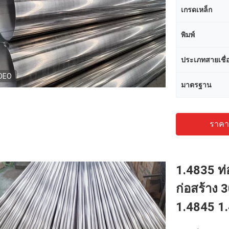
เกรดเหล็ก
พิมพ์
ประเภทสายเชื่
DEO
มาตรฐาน
ราคาถ
1.4835 ท
ก่อสร้าง 
1.4845 1