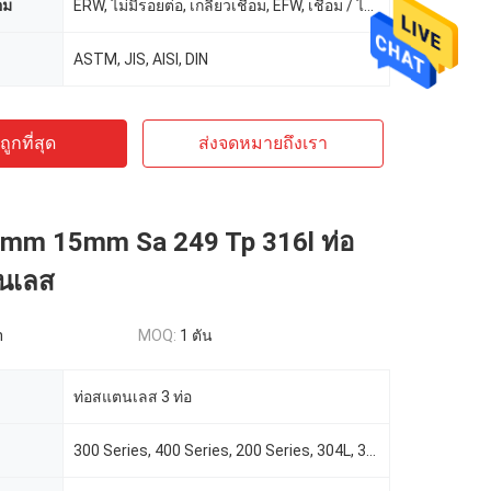
อม
ERW, ไม่มีรอยต่อ, เกลียวเชื่อม, EFW, เชื่อม / ไร้รอยต่อ
ASTM, JIS, AISI, DIN
ูกที่สุด
ส่งจดหมายถึงเรา
m 15mm Sa 249 Tp 316l ท่อ
นเลส
n
MOQ:
1 ตัน
ท่อสแตนเลส 3 ท่อ
300 Series, 400 Series, 200 Series, 304L, 316L เป็นต้น