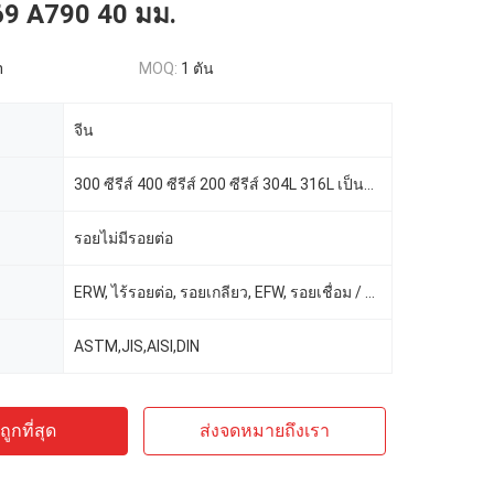
9 A790 40 มม.
n
MOQ:
1 ตัน
จีน
300 ซีรีส์ 400 ซีรีส์ 200 ซีรีส์ 304L 316L เป็นต้น
รอยไม่มีรอยต่อ
ERW, ไร้รอยต่อ, รอยเกลียว, EFW, รอยเชื่อม / ไร้รอยต่อ
ASTM,JIS,AISI,DIN
ูกที่สุด
ส่งจดหมายถึงเรา