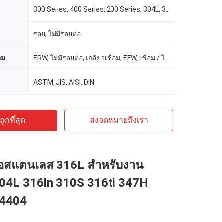
300 Series, 400 Series, 200 Series, 304L, 316L เป็นต้น
รอย, ไม่มีรอยต่อ
อม
ERW, ไม่มีรอยต่อ, เกลียวเชื่อม, EFW, เชื่อม / ไร้รอยต่อ
ASTM, JIS, AISI, DIN
ูกที่สุด
ส่งจดหมายถึงเรา
่อสแตนเลส 316L สำหรับงาน
304L 316ln 310S 316ti 347H
.4404