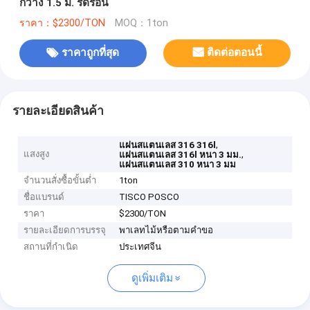
กว้าง 1.5 ม. รีดร้อน
ราคา：$2300/TON
MOQ：1ton
ราคาถูกที่สุด
ติดต่อตอนนี้
รายละเอียดสินค้า
,
แผ่นสแตนเลส 316 316l
แสงสูง
,
แผ่นสแตนเลส 316l หนา 3 มม.
แผ่นสแตนเลส 310 หนา 3 มม
จำนวนสั่งซื้อขั้นต่ำ
1ton
ชื่อแบรนด์
TISCO POSCO
ราคา
$2300/TON
รายละเอียดการบรรจุ
พาเลทไม้หรือตามคำขอ
สถานที่กำเนิด
ประเทศจีน
ดูเพิ่มเติม