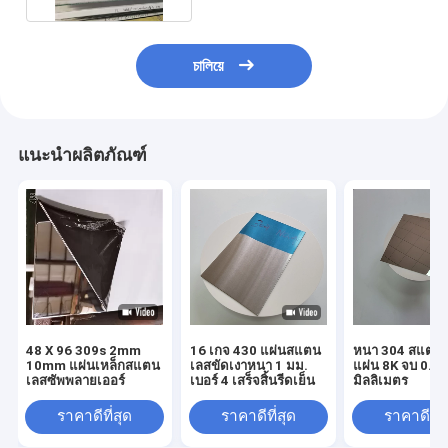
চালিয়ে
แนะนำผลิตภัณฑ์
48 X 96 309s 2mm
16 เกจ 430 แผ่นสแตน
หนา 304 สแตน
10mm แผ่นเหล็กสแตน
เลสขัดเงาหนา 1 มม.
แผ่น 8K จบ 0.3
เลสซัพพลายเออร์
เบอร์ 4 เสร็จสิ้นรีดเย็น
มิลลิเมตร
ราคาดีที่สุด
ราคาดีที่สุด
ราคาดีที่ส