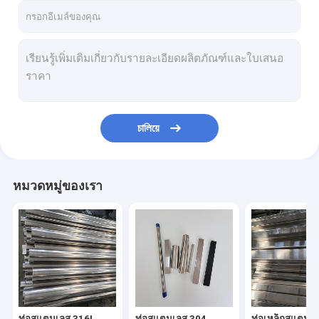
চালিয়ে
หมวดหมู่ของเรา
ท่อสแตนเลส 316L
ท่อสแตนเลส 304
ท่อเหล็กสแตนเ