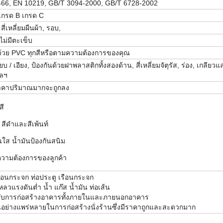
466, EN 10219, GB/T 3094-2000, GB/T 6728-2002
เกรด B เกรด C
สี่เหลี่ยมผืนผ้า, รอบ,
ไม่มีตะเข็บ
ด้วย PVC ทุกสีหรือตามความต้องการของคุณ
บ / เอียง, ป้องกันด้วยฝาพลาสติกทั้งสองด้าน, สี่เหลี่ยมจัตุรัส, ร่อง, เกลียวแ
ฯลฯ
ราคาปริมาณมากจะถูกลง
สี
 สีดำและสีเพ้นท์
ันใส น้ำมันป้องกันสนิม
ความต้องการของลูกค้า
 เรือนกระจก ท่อประตู เรือนกระจก
หลวแรงดันต่ำ น้ำ แก๊ส น้ำมัน ท่อเส้น
รับการก่อสร้างอาคารทั้งภายในและภายนอกอาคาร
ันอย่างแพร่หลายในการก่อสร้างนั่งร้านซึ่งมีราคาถูกและสะดวกมาก