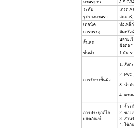
มาตรฐาน
JIS G3
ระดับ
เกรด A 
รูปร่างมาตรา
สแควร์, 
เทคนิค
ท่อเหล็ก
การบรรจุ
มัดหรือ
ปลายเรีย
สิ้นสุด
ข้อต่อ 
ขั้นต่ำ
1 ตัน 
1. สังกะ
2. PVC,
การรักษาพื้นผิว
3. น้ำม
4. ตาม
1. รั้ว
การประยุกต์ใช้
2. ของเ
ผลิตภัณฑ์:
3. สำห
4. ใช้ก