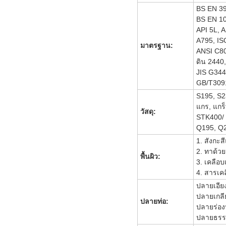
BS EN 39
BS EN 1
API 5L,
A795, IS
มาตรฐาน:
ANSI C80
ดิน 2440,
JIS G344
GB/T309
S195, S2
แกร, แกร็
วัสดุ:
STK400/
Q195, Q2
1. สังกะส
2. ทาด้วย
พื้นผิว:
3. เคลือบ
4. สารเคล
ปลายเอีย
ปลายเกลี
ปลายท่อ:
ปลายร่อง
ปลายธร