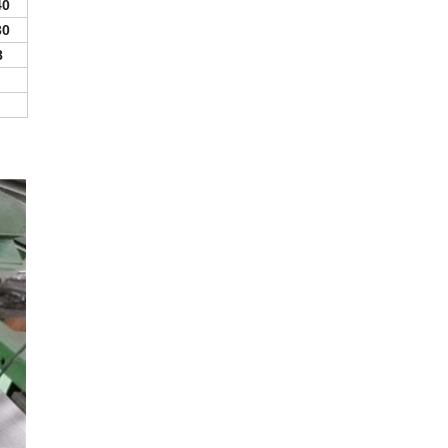
40
30
8