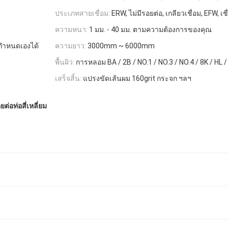
ประเภทสายเชื่อม:
ERW, ไม่มีรอยต่อ, เกลียวเชื่อม, EFW, เชื
ความหนา:
1 มม. - 40 มม. ตามความต้องการของคุณ
ำหนดเองได้
ความยาว:
3000mm ~ 6000mm
พื้นผิว:
การหลอม BA / 2B / NO.1 / NO.3 / NO.4 / 8K / HL /
เสร็จสิ้น:
แปรงขัดเส้นผม 160grit กระจก ฯลฯ
่อท่อสี่เหลี่ยม