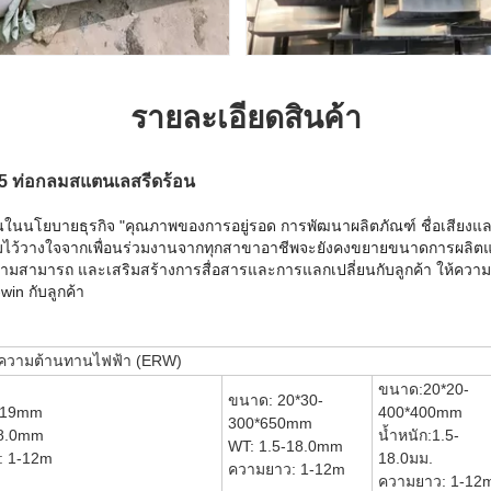
รายละเอียดสินค้า
05 ท่อกลมสแตนเลสรีดร้อน
ยึดมั่นในนโยบายธุรกิจ "คุณภาพของการอยู่รอด การพัฒนาผลิตภัณฑ์ ชื่อเสียงแ
มไว้วางใจจากเพื่อนร่วมงานจากทุกสาขาอาชีพ
จะยังคงขยายขนาดการผลิตแ
ามารถ และเสริมสร้างการสื่อสารและการแลกเปลี่ยนกับลูกค้า ให้ความร่
in กับลูกค้า
มความต้านทานไฟฟ้า (ERW)
ขนาด:20*20-
ขนาด: 20*30-
219mm
400*400mm
300*650mm
-8.0mm
น้ำหนัก:1.5-
WT: 1.5-18.0mm
: 1-12m
18.0มม.
ความยาว: 1-12m
ความยาว: 1-12