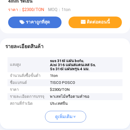
4mm รีดเย็น
ราคา：$2300/TON
MOQ：1ton
ราคาถูกที่สุด
ติดต่อตอนนี้
รายละเอียดสินค้า
,
sus 316l แผ่น bofu
แสงสูง
,
Aisi 316 แผ่นสแตนเลส Ss
Ss 316l แผ่นพรุน 4 มม.
จำนวนสั่งซื้อขั้นต่ำ
1ton
ชื่อแบรนด์
TISCO POSCO
ราคา
$2300/TON
รายละเอียดการบรรจุ
พาเลทไม้หรือตามคำขอ
สถานที่กำเนิด
ประเทศจีน
ดูเพิ่มเติม