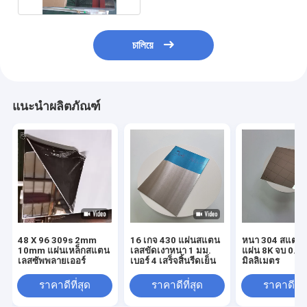
চালিয়ে
แนะนำผลิตภัณฑ์
48 X 96 309s 2mm
16 เกจ 430 แผ่นสแตน
หนา 304 สแตน
10mm แผ่นเหล็กสแตน
เลสขัดเงาหนา 1 มม.
แผ่น 8K จบ 0.3
เลสซัพพลายเออร์
เบอร์ 4 เสร็จสิ้นรีดเย็น
มิลลิเมตร
ราคาดีที่สุด
ราคาดีที่สุด
ราคาดีที่ส