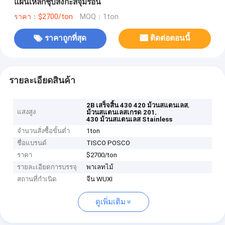
แผ่นเหล็กชุบสังกะสีจุ่มร้อน
ราคา：$2700/ton
MOQ：1ton
ราคาถูกที่สุด
ติดต่อตอนนี้
รายละเอียดสินค้า
,
2B เสร็จสิ้น 430 420 ม้วนสแตนเลส
แสงสูง
,
ม้วนสแตนเลสเกรด 201
430 ม้วนสแตนเลส Stainless
จำนวนสั่งซื้อขั้นต่ำ
1ton
ชื่อแบรนด์
TISCO POSCO
ราคา
$2700/ton
รายละเอียดการบรรจุ
พาเลทไม้
สถานที่กำเนิด
จีน WUXI
ดูเพิ่มเติม